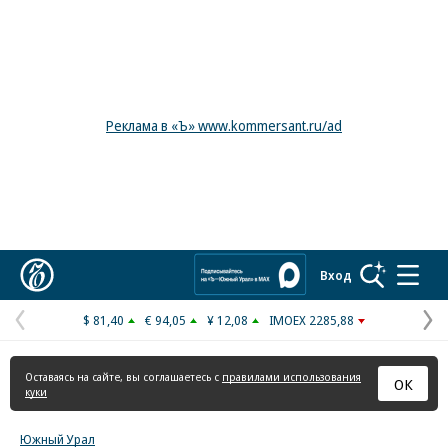
Реклама в «Ъ» www.kommersant.ru/ad
Коммерсантъ
Вход
$ 81,40
€ 94,05
¥ 12,08
IMOEX 2285,88
Предыдущая
С
страница
с
Оставаясь на сайте, вы соглашаетесь с
правилами использования
ОК
куки
Южный Урал