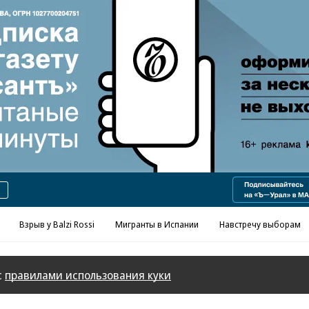
Реклама в «Ъ» www.kommersant.ru/ad
Взрыв у Balzi Rossi
Мигранты в Испании
Навстречу выборам
с
правилами использования куки