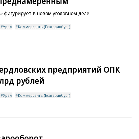
 преднамеренным
 фигурирует в новом уголовном деле
Урал
Коммерсантъ (Екатеринбург)
вердловских предприятий ОПК
лрд рублей
Урал
Коммерсантъ (Екатеринбург)
варооборот