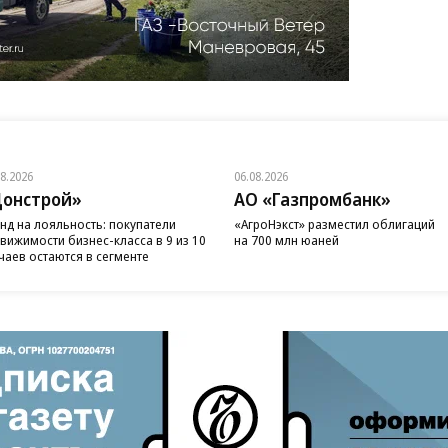
08.2026
06.08.2026
онстрой»
АО «Газпромбанк»
нд на лояльность: покупатели
«АгроНэкст» разместил облигаций
вижимости бизнес-класса в 9 из 10
на 700 млн юаней
чаев остаются в сегменте