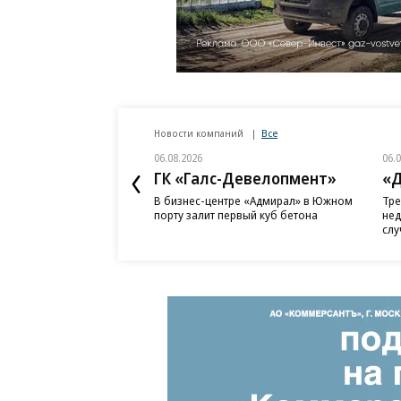
Новости компаний
Все
06.08.2026
06.
ГК «Галс-Девелопмент»
«Д
В бизнес-центре «Адмирал» в Южном
Тре
порту залит первый куб бетона
нед
слу