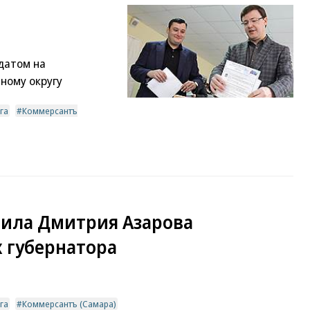
датом на
ному округу
га
Коммерсантъ
дила Дмитрия Азарова
 губернатора
га
Коммерсантъ (Самара)