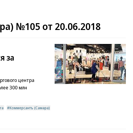
а) №105 от 20.06.2018
я за
ргового центра
олее 300 млн
га
Коммерсантъ (Самара)