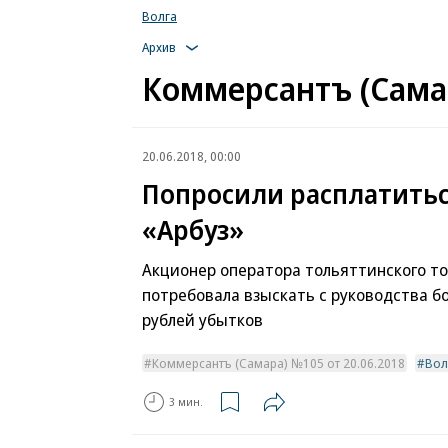
Волга
Архив
Коммерсантъ (Самар
20.06.2018, 00:00
Попросили расплатитьс
«Арбуз»
Акционер оператора тольяттинского то
потребовала взыскать с руководства б
рублей убытков
Коммерсантъ (Самара) №105 от 20.06.2018
Вол
3 мин.