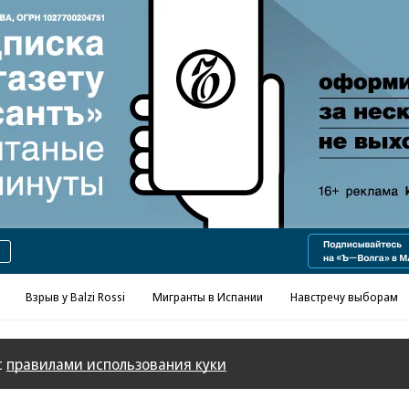
Реклама в «Ъ» www.kommersant.ru/ad
Взрыв у Balzi Rossi
Мигранты в Испании
Навстречу выборам
с
правилами использования куки