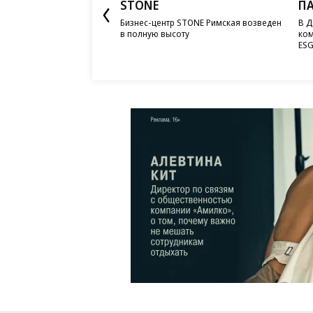
STONE
П
Бизнес-центр STONE Римская возведен
В Д
в полную высоту
ком
ESG