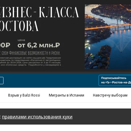
Реклама в «Ъ» www.kommersant.ru/ad
Взрыв у Balzi Rossi
Мигранты в Испании
Навстречу выборам
с
правилами использования куки