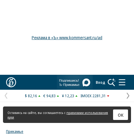
Реклама в «Ъ» www.kommersant.ru/ad
Коммерсантъ
Вход
$ 82,16
€ 94,83
¥ 12,23
IMOEX 2281,31
Предыдущая
С
страница
с
Оставаясь на сайте, вы соглашаетесь с
правилами использования
ОК
куки
Прикамье