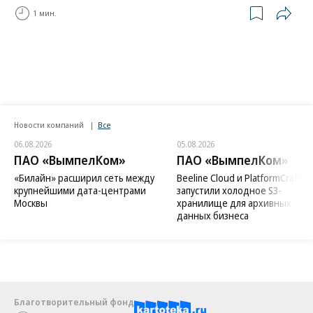
1 мин.
Новости компаний
Все
06.08.2026
05.08.2026
ПАО «ВымпелКом»
ПАО «ВымпелКом»
«Билайн» расширил сеть между
Beeline Cloud и PlatformCraft
крупнейшими дата-центрами
запустили холодное S3-
Москвы
хранилище для архивных
данных бизнеса
Благотворительный фонд