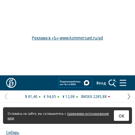
Реклама в «Ъ» www.kommersant.ru/ad
Коммерсантъ
Вход
$ 81,40
€ 94,05
¥ 12,08
IMOEX 2285,88
Предыдущая
С
страница
с
Оставаясь на сайте, вы соглашаетесь с
правилами использования
ОК
куки
Сибирь