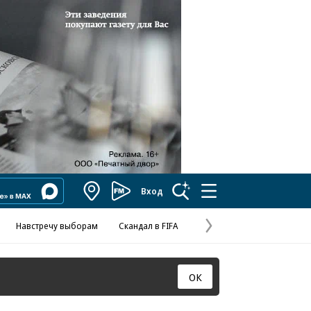
Вход
Коммерсантъ
FM
Навстречу выборам
Скандал в FIFA
Отношения С
Эксклюзивы
Валютны
Следующая
страница
ОК