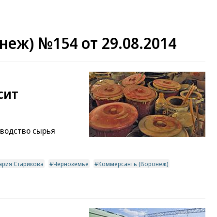
еж) №154 от 29.08.2014
сит
зводство сырья
рия Старикова
Черноземье
Коммерсантъ (Воронеж)