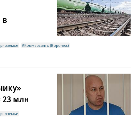
 в
ерноземье
Коммерсантъ (Воронеж)
чику»
з 23 млн
ерноземье