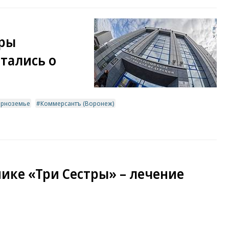
оры
тались о
ерноземье
Коммерсантъ (Воронеж)
ике «Три Сестры» – лечение