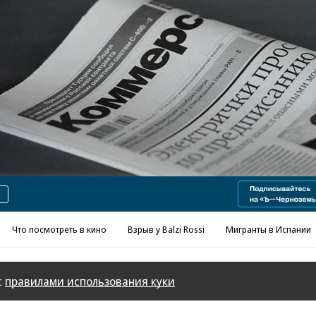
Реклама в «Ъ» www.kommersant.ru/ad
Что посмотреть в кино
Взрыв у Balzi Rossi
Мигранты в Испании
с
правилами использования куки