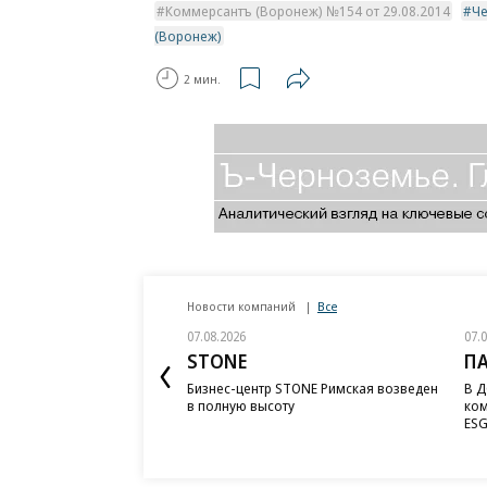
Коммерсантъ (Воронеж) №154 от 29.08.2014
Че
(Воронеж)
2 мин.
Новости компаний
Все
07.08.2026
07.
STONE
П
Бизнес-центр STONE Римская возведен
В Д
в полную высоту
ком
ESG