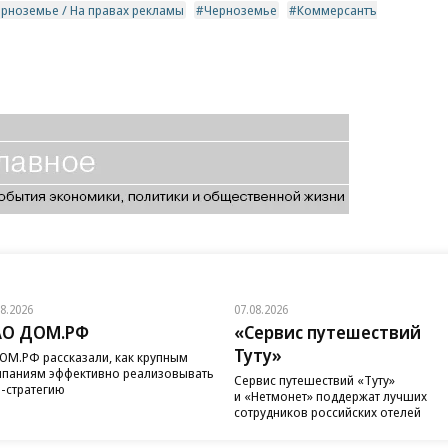
рноземье / На правах рекламы
Черноземье
Коммерсантъ
08.2026
07.08.2026
АО ДОМ.РФ
«Сервис путешествий
Туту»
ОМ.РФ рассказали, как крупным
паниям эффективно реализовывать
Сервис путешествий «Туту»
-стратегию
и «Нетмонет» поддержат лучших
сотрудников российских отелей