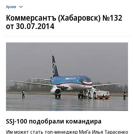
Архив
Коммерсантъ (Хабаровск) №132
от 30.07.2014
SSJ-100 подобрали командира
Им может стать топ-менеджер МиГа Илья Тарасенко