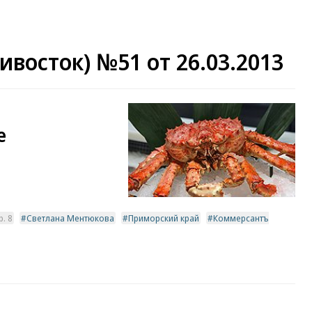
восток) №51 от 26.03.2013
е
. 8
Светлана Ментюкова
Приморский край
Коммерсантъ