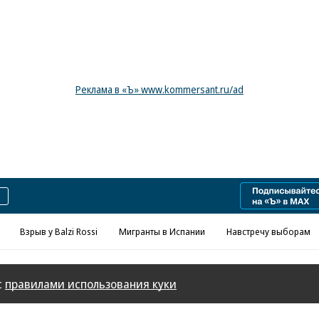
Реклама в «Ъ» www.kommersant.ru/ad
Взрыв у Balzi Rossi
Мигранты в Испании
Навстречу выборам
с
правилами использования куки