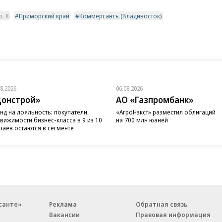
. 8
Приморский край
Коммерсантъ (Владивосток)
08.2026
06.08.2026
онстрой»
АО «Газпромбанк»
нд на лояльность: покупатели
«АгроНэкст» разместил облигаций
вижимости бизнес-класса в 9 из 10
на 700 млн юаней
чаев остаются в сегменте
санте»
Реклама
Обратная связь
Вакансии
Правовая информация