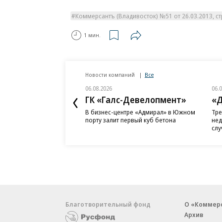
Коммерсантъ (Владивосток) №51 от 26.03.2013, стр
1 мин.
Новости компаний
Все
06.08.2026
06.
ГК «Галс-Девелопмент»
«Д
В бизнес-центре «Адмирал» в Южном
Тре
порту залит первый куб бетона
нед
слу
Благотворительный фонд
О «Коммер
Архив