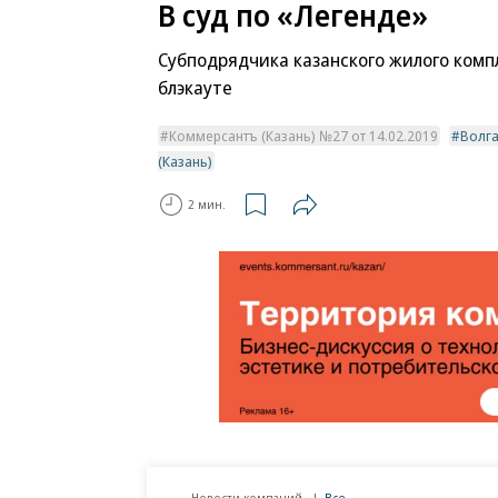
В суд по «Легенде»
Субподрядчика казанского жилого комп
блэкауте
Коммерсантъ (Казань) №27 от 14.02.2019
Волга
(Казань)
2 мин.
Новости компаний
Все