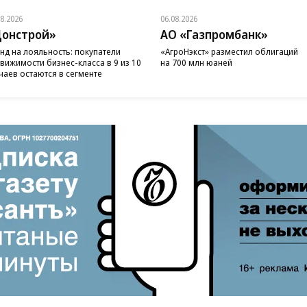
08.2026
06.08.2026
онстрой»
АО «Газпромбанк»
нд на лояльность: покупатели
«АгроНэкст» разместил облигаций
вижимости бизнес-класса в 9 из 10
на 700 млн юаней
чаев остаются в сегменте