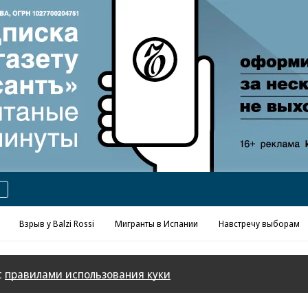
Реклама в «Ъ» www.kommersant.ru/ad
Взрыв у Balzi Rossi
Мигранты в Испании
Навстречу выборам
с
правилами использования куки