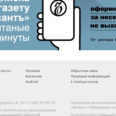
санте»
Реклама
Обратная связь
Вакансии
Правовая информация
Android
E-mail рассылки
реулок д. 41,
тел. +7 (495) 797-69-70.
Партнерские проекты/матери
«Промо» и «Официальное со
а: kommersant.ru) зарегистрировано
нформационных технологий
На kommersant.ru применяют