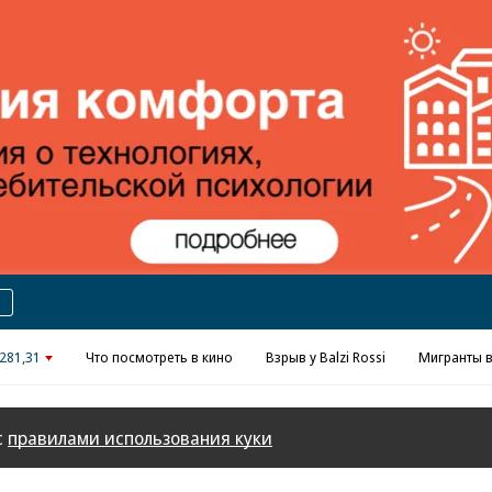
Реклама в «Ъ» www.kommersant.ru/ad
281,31
Что посмотреть в кино
Взрыв у Balzi Rossi
Мигранты в
с
правилами использования куки