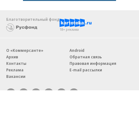
Благотворительный фонд
18+ реклама
О «Коммерсанте»
Android
Архив
Обратная связь
Контакты
Правовая информация
Реклама
E-mail рассылки
Вакансии
18+
© АО «Коммерсантъ». 127006, Москва, Оружейный переулок д. 41,
тел. +7 (495) 797-69-70.
Сетевое издание «Коммерсантъ» (доменное имя сайта:
kommersant.ru) зарегистрировано Федеральной службой
по надзору в сфере связи, информационных технологий и массовых