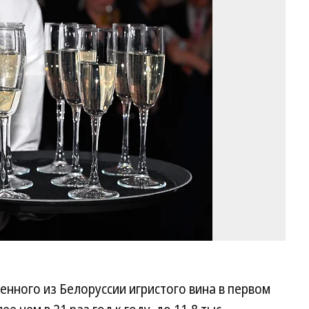
Фо
И
Бу
Ко
енного из Белоруссии игристого вина в первом