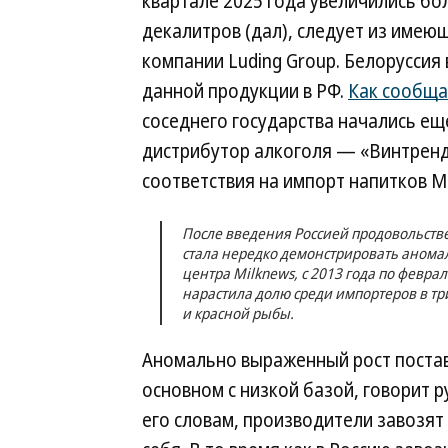
квартале 2025 года увеличились боле
декалитров (дал), следует из имею
компании Luding Group. Белоруссия
данной продукции в РФ.
Как сообща
соседнего государства начались еще
дистрибутор алкоголя — «Винтренд
соответствия на импорт напитков М
После введения Россией продовольстве
стала нередко демонстрировать аномал
центра Milknews, с 2013 года по февра
нарастила долю среди импортеров в три
и красной рыбы.
Аномально выраженный рост поставо
основном с низкой базой, говорит р
его словам, производители завозят 