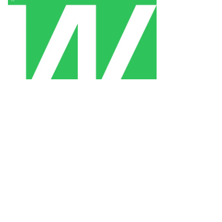
то:
рина
жор,
ммерсантъ