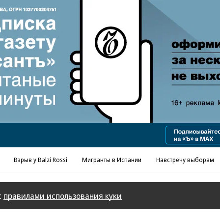
Реклама в «Ъ» www.kommersant.ru/ad
Взрыв у Balzi Rossi
Мигранты в Испании
Навстречу выборам
с
правилами использования куки