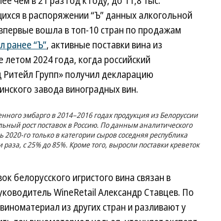
е чем в 21 раз год к году, до 11,8 тыс.
щихся в распоряжении “Ъ” данных алкогольной
 впервые вошла в топ-10 стран по продажам
л ранее “Ъ”
, активные поставки вина из
 летом 2024 года, когда российский
 Ритейл Групп» получил декларацию
инского завода виноградных вин.
нного эмбарго в 2014–2016 годах продукция из Белоруссии
ьный рост поставок в Россию. По данным аналитического
ль 2020-го только в категории сыров соседняя республика
 раза, с 25% до 85%. Кроме того, выросли поставки креветок
к белорусского игристого вина связан в
уководитель WineRetail Александр Ставцев. По
виноматериал из других стран и разливают у