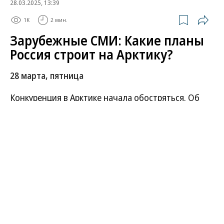
28.03.2025, 13:39
1K
2 мин.
Зарубежные СМИ: Какие планы
Россия строит на Арктику?
28 марта, пятница
Конкуренция в Арктике начала обостряться. Об
этом пишут зарубежные СМИ после заявлений
Владимира Путина в Мурманске. В частности, они
обратили внимание на слова российского
президента о том, что к планам США по поводу
Гренландии стоит относиться серьезно, так как у
них есть «давние исторические корни». Другие
издания сделали акцент на том, что Москва
готова сотрудничать с другими странами в
развитии Арктики. По мнению аналитиков,