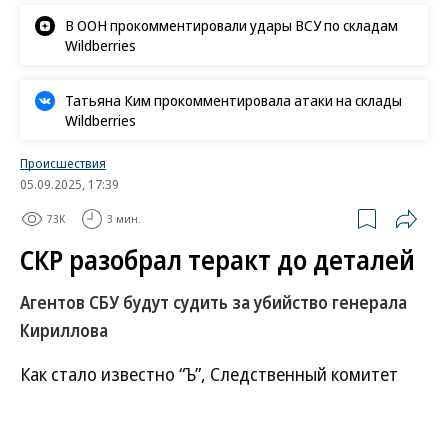
В ООН прокомментировали удары ВСУ по складам
Wildberries
Татьяна Ким прокомментировала атаки на склады
Wildberries
Происшествия
05.09.2025, 17:39
73K
3 мин.
СКР разобрал теракт до деталей
Агентов СБУ будут судить за убийство генерала
Кириллова
Как стало известно “Ъ”, Следственный комитет
России (СКР) завершил основные следственные
действия по резонансному уголовному делу о