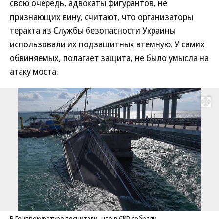
свою очередь, адвокаты фигурантов, не
признающих вину, считают, что организаторы
теракта из Службы безопасности Украины
использовали их подзащитных втемную. У самих
обвиняемых, полагает защита, не было умысла на
атаку моста.
Развернуть на
В Генпрокуратуре посчитали, что в СКР собрали