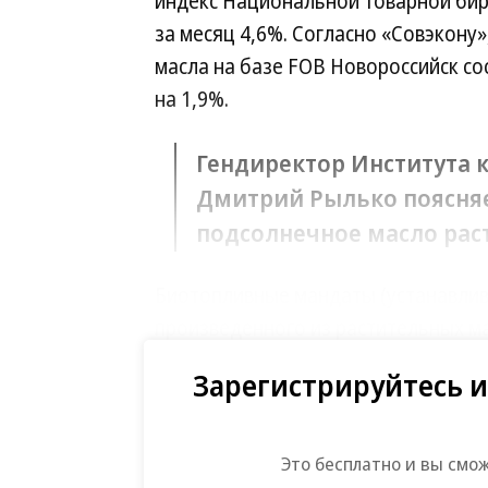
индекс Национальной товарной бирж
за месяц 4,6%. Согласно «Совэкону
масла на базе FOB Новороссийск со
на 1,9%.
Гендиректор Института 
Дмитрий Рылько поясняе
подсолнечное масло рас
Биотопливные мандаты (устанавли
произведенного из растительных ма
стороны, к росту спроса, с другой
Зарегистрируйтесь и
поясняет он. Это, по словам экспе
панике на рынке. Директор «Совэко
пальмового масла из Индонезии сущ
Это бесплатно и вы смо