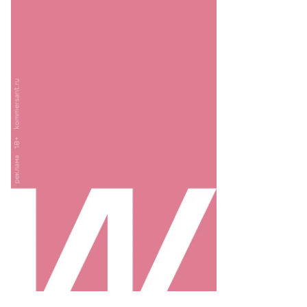
то:
ег
рсеев,
ммерсантъ