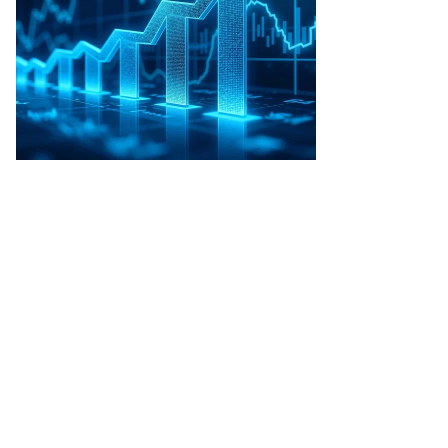
рсеев,
ммерсантъ