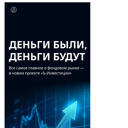
то:
ег