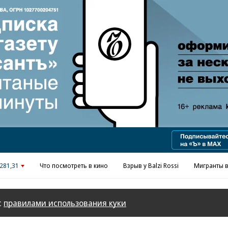
Реклама в «Ъ» www.kommersant.ru/ad
281,31
Что посмотреть в кино
Взрыв у Balzi Rossi
Мигранты в
с
правилами использования куки