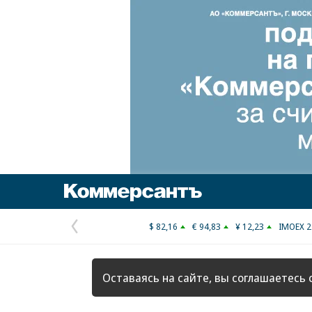
Коммерсантъ
$ 82,16
€ 94,83
¥ 12,23
IMOEX 2
Предыдущая
страница
Оставаясь на сайте, вы соглашаетесь 