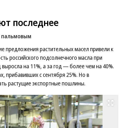
ют последнее
а пальмовым
ие предложения растительных масел привели к
сть российского подсолнечного масла при
 выросла на 11%, а за год — более чем на 40%.
х, прибавивших с сентября 25%. Но в
ать растущие экспортные пошлины.
Развернуть на весь экран
Фо
Ол