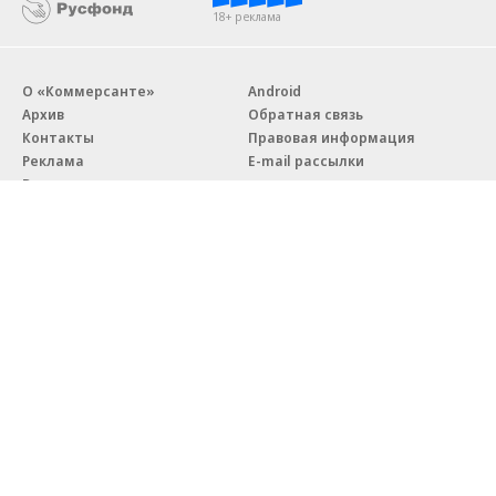
18+ реклама
О «Коммерсанте»
Android
Архив
Обратная связь
Контакты
Правовая информация
Реклама
E-mail рассылки
Вакансии
18+
© АО «Коммерсантъ». 127006, Москва, Оружейный переулок д. 41,
тел. +7 (495) 797-69-70.
Сетевое издание «Коммерсантъ» (доменное имя сайта:
kommersant.ru) зарегистрировано Федеральной службой
по надзору в сфере связи, информационных технологий и массовых
коммуникаций (Роскомнадзор), регистрационный номер и дата
принятия решения о регистрации: серия
Эл № ФС77-76922
от 11 октября 2019 г.
Партнерские проекты/материалы, новости компаний, материалы