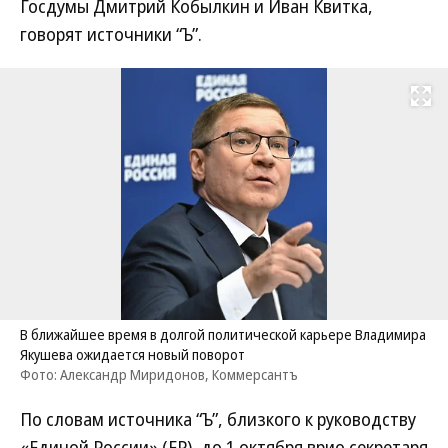
Госдумы Дмитрий Кобылкин и Иван Квитка,
говорят источники “Ъ”.
Развернуть на
В ближайшее время в долгой политической карьере Владимира
Якушева ожидается новый поворот
Фото: Александр Миридонов, Коммерсантъ
По словам источника “Ъ”, близкого к руководству
«Единой России» (ЕР), до 1 октября врио секретаря