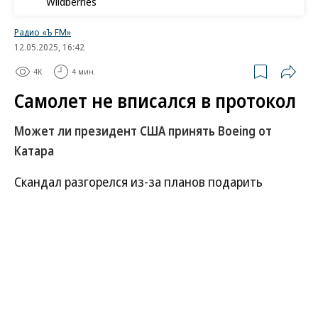
Wildberries
Радио «Ъ FM»
12.05.2025, 16:42
4K
4 мин.
Самолет не вписался в протокол
Может ли президент США принять Boeing от
Катара
Скандал разгорелся из-за планов подарить
Дональду Трампу роскошный самолет, исходящих
от Катара. Первым об этом сообщил ABC News. По
данным канала, американский лидер готов
принять от катарской королевской семьи Boeing
стоимостью $400 млн. Самолет будет
использован в роли нового борта №1, а с уходом