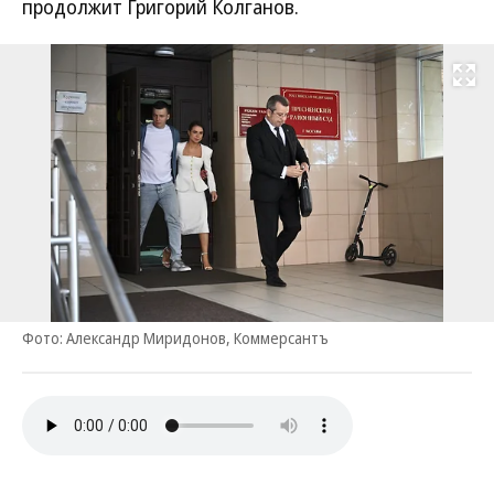
продолжит Григорий Колганов.
Развернуть на
Фото: Александр Миридонов, Коммерсантъ