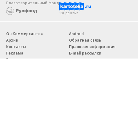
Благотворительный фонд
18+ реклама
О «Коммерсанте»
Android
Архив
Обратная связь
Контакты
Правовая информация
Реклама
E-mail рассылки
Вакансии
18+
© АО «Коммерсантъ». 127006, Москва, Оружейный переулок д. 41,
тел. +7 (495) 797-69-70.
Сетевое издание «Коммерсантъ» (доменное имя сайта:
kommersant.ru) зарегистрировано Федеральной службой
по надзору в сфере связи, информационных технологий и массовых
коммуникаций (Роскомнадзор), регистрационный номер и дата
принятия решения о регистрации: серия
Эл № ФС77-76922
от 11 октября 2019 г.