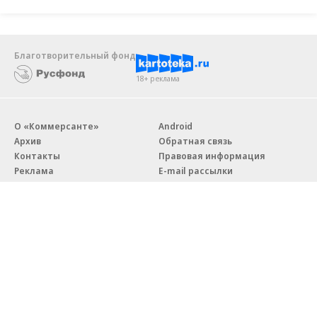
Благотворительный фонд
18+ реклама
О «Коммерсанте»
Android
Архив
Обратная связь
Контакты
Правовая информация
Реклама
E-mail рассылки
Вакансии
18+
© АО «Коммерсантъ». 127006, Москва, Оружейный переулок д. 41,
тел. +7 (495) 797-69-70.
Сетевое издание «Коммерсантъ» (доменное имя сайта:
kommersant.ru) зарегистрировано Федеральной службой