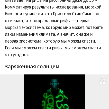
оказывает на рифы на расстоянии даже до 30 м.
Комментируя результаты исследования, морской
биолог из университета Бристоля Стив Симпсон
отмечает, что «коралловые рифы — первая
морская экосистема, которую мир может потерять
из-за изменения климата. А значит, она же и
первая экосистема, которую мы можем спасти.
Если мы сможем спасти рифы, мы сможем спасти
что угодно».
Заряженная солнцем
Развернуть на