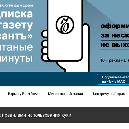
Реклама в «Ъ» www.kommersant.ru/ad
Взрыв у Balzi Rossi
Мигранты в Испании
Навстречу выборам
с
правилами использования куки