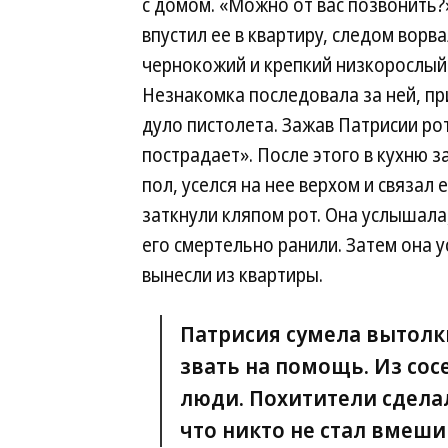
с домом. «Можно от вас позвонить?
впустил ее в квартиру, следом вор
чернокожий и крепкий низкорослый 
Незнакомка последовала за ней, пр
дуло пистолета. Зажав Патрисии рот
пострадает». После этого в кухню 
пол, уселся на нее верхом и связал 
заткнули кляпом рот. Она услышала,
его смертельно ранили. Затем она 
вынесли из квартиры.
Патрисия сумела вытолкн
звать на помощь. Из со
люди. Похитители сделал
что никто не стал вмеши