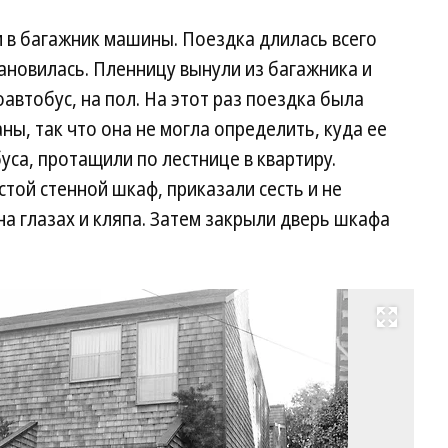
 в багажник машины. Поездка длилась всего
ановилась. Пленницу вынули из багажника и
автобус, на пол. На этот раз поездка была
ны, так что она не могла определить, куда ее
уса, протащили по лестнице в квартиру.
той стенной шкаф, приказали сесть и не
на глазах и кляпа. Затем закрыли дверь шкафа
Развернуть на весь экран
До
из
ко
бы