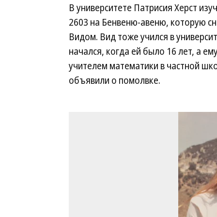
В университете Патрисия Херст изуч
2603 на Бенвеню-авеню, которую с
Видом. Вид тоже учился в универси
начался, когда ей было 16 лет, а е
учителем математики в частной шко
объявили о помолвке.