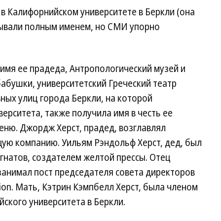
 в Калифорнийском университете в Беркли (она
зывали полным именем, но СМИ упорно
 имя ее прадеда, Антропологический музей и
бабушки, университетский Греческий театр
авных улиц города Беркли, на которой
ерситета, также получила имя в честь ее
еню. Джордж Херст, прадед, возглавлял
ю компанию. Уильям Рэндольф Херст, дед, был
гнатов, создателем желтой прессы. Отец
занимал пост председателя совета директоров
ion. Мать, Кэтрин Кэмпбелл Херст, была членом
ского университета в Беркли.