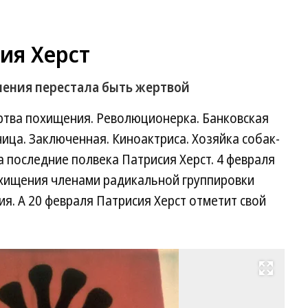
ия Херст
ления перестала быть жертвой
ертва похищения. Революционерка. Банковская
ица. Заключенная. Киноактриса. Хозяйка собак-
а последние полвека Патрисия Херст. 4 февраля
охищения членами радикальной группировки
. А 20 февраля Патрисия Херст отметит свой
Развернуть на весь экран
П