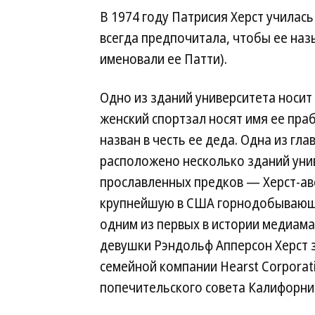
В 1974 году Патрисия Херст училась
всегда предпочитала, чтобы ее на
именовали ее Патти).
Одно из зданий университета носит
женский спортзал носят имя ее пра
назван в честь ее деда. Одна из гл
расположено несколько зданий унив
прославленных предков — Херст-ав
крупнейшую в США горнодобывающу
одним из первых в истории медиама
девушки Рэндольф Апперсон Херст 
семейной компании Hearst Corporat
попечительского совета Калифорний