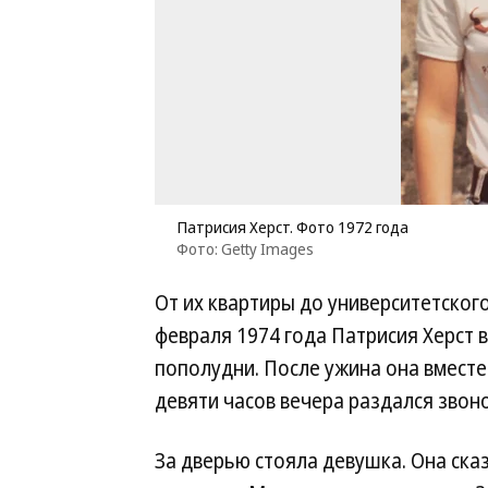
Патрисия Херст. Фото 1972 года
Фото: Getty Images
От их квартиры до университетског
февраля 1974 года Патрисия Херст 
пополудни. После ужина она вместе
девяти часов вечера раздался звоно
За дверью стояла девушка. Она ска