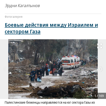
Эрдни Кагалтынов
Фотогалерея
Боевые действия между Израилем и
сектором Газа
Развернуть на
1
/
169
Палестинские беженцы направляются на юг сектора Газы из