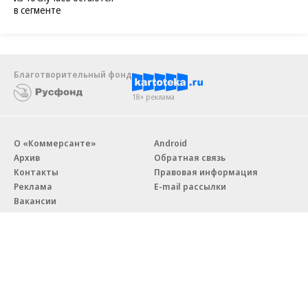
в сегменте
Благотворительный фонд
18+ реклама
О «Коммерсанте»
Android
Архив
Обратная связь
Контакты
Правовая информация
Реклама
E-mail рассылки
Вакансии
18+
© АО «Коммерсантъ». 127006, Москва, Оружейный переулок д. 41,
тел. +7 (495) 797-69-70.
Сетевое издание «Коммерсантъ» (доменное имя сайта: