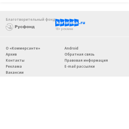
Благотворительный фонд
18+ реклама
О «Коммерсанте»
Android
Архив
Обратная связь
Контакты
Правовая информация
Реклама
E-mail рассылки
Вакансии
18+
© АО «Коммерсантъ». 127006, Москва, Оружейный переулок д. 41,
тел. +7 (495) 797-69-70.
Сетевое издание «Коммерсантъ» (доменное имя сайта:
kommersant.ru) зарегистрировано Федеральной службой
по надзору в сфере связи, информационных технологий и массовых