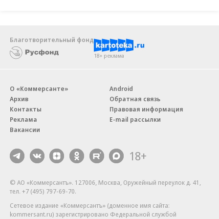
пул.
Минцифры разрабатывает кодекс в рамках
Благотворительный фонд
проекта стратегии развития отрасли до 2035 года
18+ реклама
(официально опубликована 15 августа). Ее авторы
объясняли, что текущее законодательство в этой
части «бессистемно и неполноценно». Глава
О «Коммерсанте»
Android
Архив
Обратная связь
Минцифры Максут Шадаев 1 ноября говорил, что
Контакты
Правовая информация
Цифровой кодекс будет принят не ранее 2026
Реклама
E-mail рассылки
года. В АНО ЦЭ сообщили, что «говорить о
Вакансии
конкретных предложениях и комментировать
18+
рабочие процессы преждевременно». В
Минцифры “Ъ” лишь уточнили, что документ
© АО «Коммерсантъ». 127006, Москва, Оружейный переулок д. 41,
находится «на стадии обсуждения».
тел. +7 (495) 797-69-70.
Сетевое издание «Коммерсантъ» (доменное имя сайта:
Сейчас законодательство в области IT и связи
kommersant.ru) зарегистрировано Федеральной службой