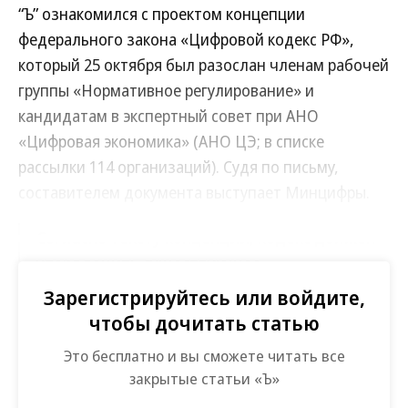
“Ъ” ознакомился с проектом концепции
федерального закона «Цифровой кодекс РФ»,
который 25 октября был разослан членам рабочей
группы «Нормативное регулирование» и
кандидатам в экспертный совет при АНО
«Цифровая экономика» (АНО ЦЭ; в списке
рассылки 114 организаций). Судя по письму,
составителем документа выступает Минцифры.
Согласно тексту концепции, кодекс должен
упорядочить существующее
законодательство в области технологий и
Зарегистрируйтесь или войдите,
связи, его действие распространится на
чтобы дочитать статью
госорганы, государственные и иные
Это бесплатно и вы сможете читать все
организации, а также на физлиц и
закрытые статьи «Ъ»
компании, включая те, что используют