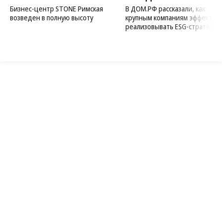
Бизнес-центр STONE Римская
В ДОМ.РФ рассказали, как
возведен в полную высоту
крупным компаниям эффектив
реализовывать ESG-стратегию
Благотворительный фонд
18+ реклама
О «Коммерсанте»
Android
Архив
Обратная связь
Контакты
Правовая информация
Реклама
E-mail рассылки
Вакансии
18+