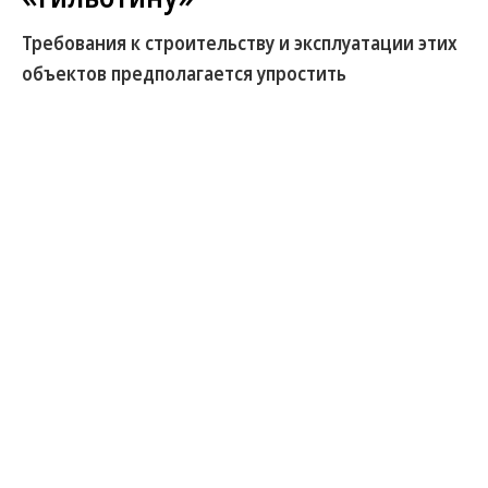
Требования к строительству и эксплуатации этих
объектов предполагается упростить
Проект «Гильотина 2.0» по пересмотру
избыточных обязательных требований
государства в социально значимых областях
может пополнится двумя новыми направлениями:
«Центры обработки данных» и «Автодорожная
инфраструктура». Проектный офис
Аналитического центра при правительстве при
поддержке Минэкономики сейчас разрабатывает
соответствующие «дорожные карты». Цель
усилий чиновников и отраслевых ассоциаций —
снижение затрат при строительстве и
эксплуатации объектов, сокращение срока
реализации проектов.