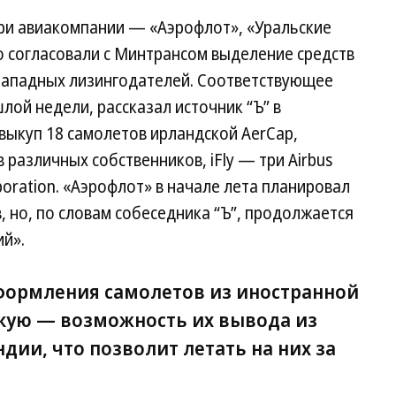
три авиакомпании — «Аэрофлот», «Уральские
о согласовали с Минтрансом выделение средств
западных лизингодателей. Соответствующее
лой недели, рассказал источник “Ъ” в
выкуп 18 самолетов ирландской AerCap,
различных собственников, iFly — три Airbus
poration. «Аэрофлот» в начале лета планировал
, но, по словам собеседника “Ъ”, продолжается
ий».
формления самолетов из иностранной
скую — возможность их вывода из
дии, что позволит летать на них за