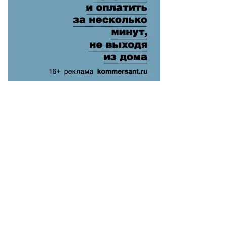
то:
атолий
анов,
ммерсантъ