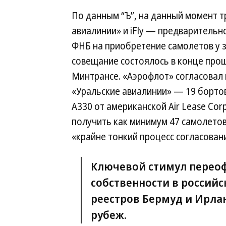
По данным “Ъ”, на данный момент 
авиалинии» и iFly — предварительн
ФНБ на приобретение самолетов у 
совещание состоялось в конце прош
Минтрансе. «Аэрофлот» согласовал 
«Уральские авиалинии» — 19 бортов 
A330 от американской Air Lease Cor
получить как минимум 47 самолетов
«крайне тонкий процесс согласован
Ключевой стимул перео
собственности в россий
реестров Бермуд и Ирлан
рубеж.