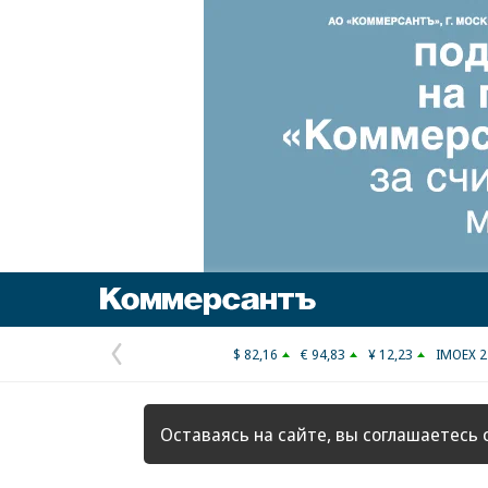
Коммерсантъ
$ 82,16
€ 94,83
¥ 12,23
IMOEX 2
Предыдущая
страница
Оставаясь на сайте, вы соглашаетесь 