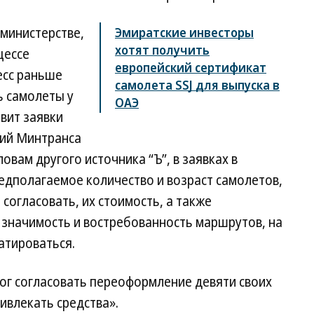
 министерстве,
Эмиратские инвесторы
хотят получить
цессе
европейский сертификат
есс раньше
самолета SSJ для выпуска в
ь самолеты у
ОАЭ
вит заявки
сий Минтранса
овам другого источника “Ъ”, в заявках в
едполагаемое количество и возраст самолетов,
согласовать, их стоимость, а также
 значимость и востребованность маршрутов, на
атироваться.
смог согласовать переоформление девяти своих
ивлекать средства».