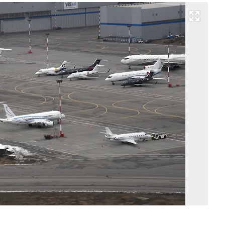
Развернуть на весь экран
Фо
Ан
Жд
Ко