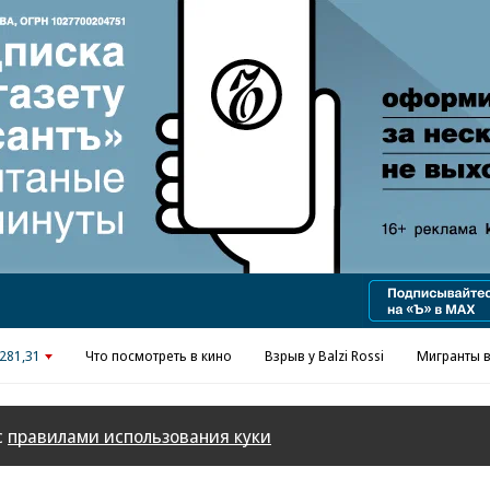
Реклама в «Ъ» www.kommersant.ru/ad
281,31
Что посмотреть в кино
Взрыв у Balzi Rossi
Мигранты в
с
правилами использования куки