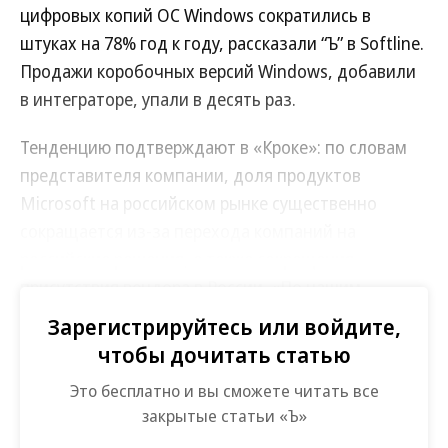
цифровых копий ОС Windows сократились в
штуках на 78% год к году, рассказали “Ъ” в Softline.
Продажи коробочных версий Windows, добавили
в интеграторе, упали в десять раз.
Тенденцию подтверждают в «Кроке»: по словам
представителя компании, доля продуктов
Microsoft на российском рынке существенно
сокращается из-за перехода компаний на
российские решения, а также сокращения
присутствия вендора в России. «По нашим
оценкам, запас коробочных версий на российском
Зарегистрируйтесь или войдите,
рынке несущественный. Его недостаточно, чтобы
чтобы дочитать статью
закрыть все потребности существующих IT-
Это бесплатно и вы сможете читать все
инфраструктур крупных заказчиков»,— сказал
закрытые статьи «Ъ»
глава направления «Инфраструктурные решения»