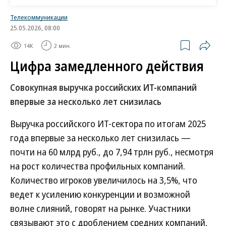
иностранных поставщиков, в том числе Microsoft,
Телекоммуникации
ограничил поставки продукции в Россию (
см. “Ъ”
25.05.2026, 08:00
от 4 марта 2022 года
).
14K
2 мин.
Софту усложняют получение звания
Цифра замедленного действия
российского
Совокупная выручка российских ИТ-компаний
В июне
«РИА Новости»
со ссылкой на заявление
впервые за несколько лет снизилась
президента Microsoft Бреда Смита сообщило, что
компания намерена сокращать присутствие в
Выручка российского ИТ-сектора по итогам 2025
России «до тех пор, пока не уйдет совсем». Тогда
года впервые за несколько лет снизилась —
граждане отреагировали на решение Microsoft
почти на 60 млрд руб., до 7,94 трлн руб., несмотря
всплеском скачиваний пиратских версий Windows
на рост количества профильных компаний.
10 (
Количество игроков увеличилось на 3,5%, что
см. “Ъ” от 27 июня 2022 года
).
ведет к усилению конкуренции и возможной
Сейчас отечественные компании могут закупить
волне слияний, говорят на рынке. Участники
ПО от Microsoft двумя способами, говорит
связывают это с дроблением средних компаний,