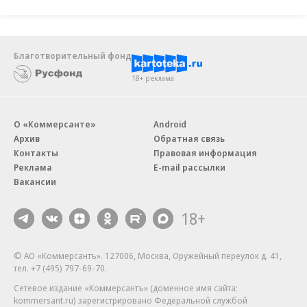
должен быть интегрирован в систему наравне со
штатным, вплоть до появления экрана
регистрации при первом включении устройства.
Благотворительный фонд
18+ реклама
Положения об интеграции RuStore с системой
остались в проекте, отправленном в
правкомиссию, следует из имеющейся у “Ъ” копии.
О «Коммерсанте»
Android
При этом авторы документа сдвинули сроки, с
Архив
Обратная связь
Контакты
Правовая информация
которых начнут действовать требования: раньше
Реклама
E-mail рассылки
планировалось, что они вступят в силу с 1
Вакансии
сентября, теперь — спустя три месяца после
18+
опубликования документа. Это нужно, чтобы
производители оборудования смогли
подготовиться, пояснили “Ъ” в Минцифры.
© АО «Коммерсантъ». 127006, Москва, Оружейный переулок д. 41,
тел. +7 (495) 797-69-70.
В VK не ответили на вопрос о проекте
Сетевое издание «Коммерсантъ» (доменное имя сайта:
kommersant.ru) зарегистрировано Федеральной службой