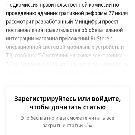
Подкомиссия правительственной комиссии по
проведению административной реформы 27 июля
рассмотрит разработанный Минцифры проект
постановления правительства об обязательной
интеграции магазина приложений RuStore с
операционной системой мобильных устройств и
ТВ, сообщил “Ъ” источник на рынке электроники.
“Ъ” ознакомился с версией проекта постановления
правительства, направленной в правкомиссию: из
него исчезло требование предустанавливать
магазин приложений на поддерживающие его
смарт-телевизоры.
Зарегистрируйтесь или войдите,
чтобы дочитать статью
В Минцифры подтвердили, что отказались
Это бесплатно и вы сможете читать все
от этого положения, так как «нужна
закрытые статьи «Ъ»
дополнительная проработка аспектов его