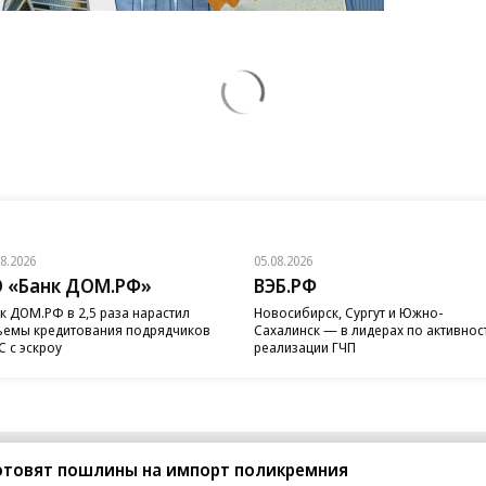
08.2026
05.08.2026
 «Банк ДОМ.РФ»
ВЭБ.РФ
к ДОМ.РФ в 2,5 раза нарастил
Новосибирск, Сургут и Южно-
емы кредитования подрядчиков
Сахалинск — в лидерах по активнос
 с эскроу
реализации ГЧП
готовят пошлины на импорт поликремния
санте»
Реклама
Обратная связь