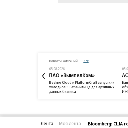
Новости компаний
Все
05.08.2026
05.
ПАО «ВымпелКом»
АО
Beeline Cloud и PlatformCraft запустили
Бан
холодное S3-хранилище для архивных
объ
данных бизнеса
ИЖС
Лента
Моя лента
Bloomberg: США 
Благотворительный фонд
О «Коммер