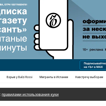
Реклама в «Ъ» www.kommersant.ru/ad
Взрыв у Balzi Rossi
Мигранты в Испании
Навстречу выборам
с
правилами использования куки