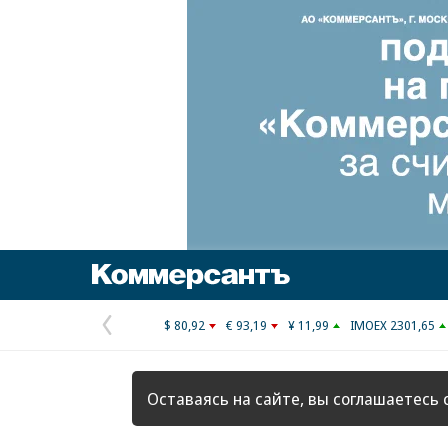
Коммерсантъ
$ 80,92
€ 93,19
¥ 11,99
IMOEX 2301,65
Предыдущая
страница
Оставаясь на сайте, вы соглашаетесь 