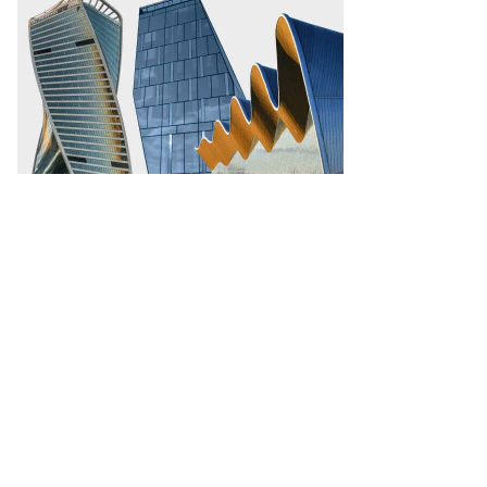
ава
муртии
ександр
ечалов
то:
ария
кланова,
ммерсантъ