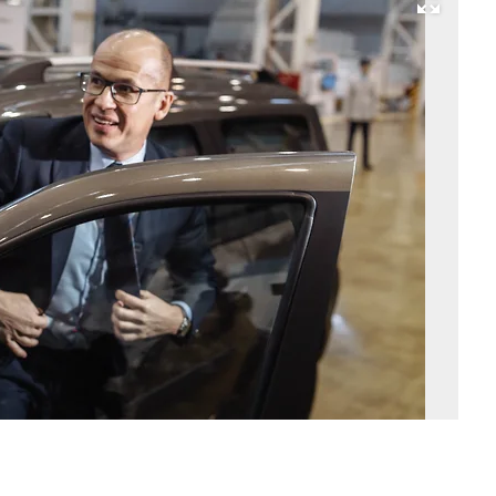
Развернуть на весь экран
Гл
Уд
Ал
Бр
Фо
М
Ба
Ко