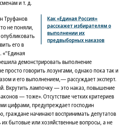
менам и т. д.
н Труфанов
Как «Единая Россия»
расскажет избирателям о
то не поняли,
выполнении их
: опубликовать
предвыборных наказов
вить его в
. «"Единая
 решила демонстрировать выполнение
е просто говорить лозунгами, однако пока так и
казом и его выполнением,— рассуждает эксперт.
. Вкрутить лампочку — это наказ, повышение
аконов — тоже». Отсутствие четких критериев
выми цифрами, предупреждает господин
ию, граждане начинают воспринимать депутатов
 их бытовые или хозяйственные вопросы, а не