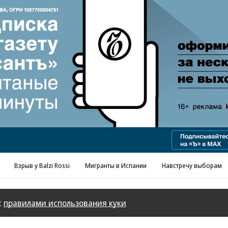
Реклама в «Ъ» www.kommersant.ru/ad
Взрыв у Balzi Rossi
Мигранты в Испании
Навстречу выборам
с
правилами использования куки