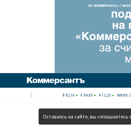
Коммерсантъ
$ 82,16
€ 94,83
¥ 12,23
IMOEX 2
Предыдущая
страница
Оставаясь на сайте, вы соглашаетесь 