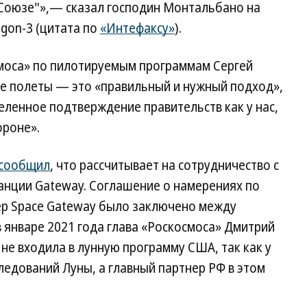
Союзе"»,— сказал господин Монтальбано на
gon-3 (цитата по
«Интефаксу»
).
моса» по пилотируемым программам Сергей
ые полеты — это «правильный и нужный подход»,
еленное подтверждение правительств как у нас,
ороне».
сообщил
, что рассчитывает на сотрудничество с
анции Gateway. Соглашение о намерениях по
ep Space Gateway было заключено между
в январе 2021 года глава «Роскосмоса» Дмитрий
а не входила в лунную программу США, так как у
ледований Луны, а главный партнер РФ в этом