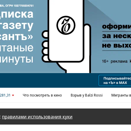
Реклама в «Ъ» www.kommersant.ru/ad
281,31
Что посмотреть в кино
Взрыв у Balzi Rossi
Мигранты в
с
правилами использования куки