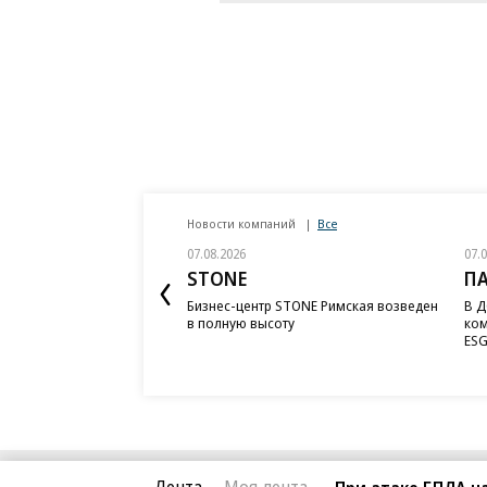
Новости компаний
Все
07.08.2026
07.
STONE
П
Бизнес-центр STONE Римская возведен
В Д
в полную высоту
ком
ESG