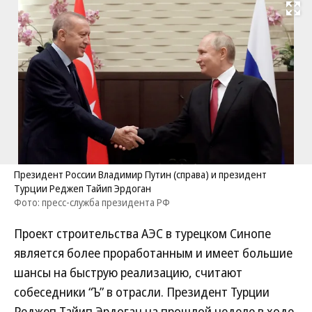
Развернуть на
Президент России Владимир Путин (справа) и президент
Турции Реджеп Тайип Эрдоган
Фото: пресс-служба президента РФ
Проект строительства АЭС в турецком Синопе
является более проработанным и имеет большие
шансы на быструю реализацию, считают
собеседники “Ъ” в отрасли. Президент Турции
Реджеп Тайип Эрдоган на прошлой неделе в ходе