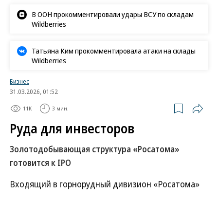
В ООН прокомментировали удары ВСУ по складам
Wildberries
Татьяна Ким прокомментировала атаки на склады
Wildberries
Бизнес
31.03.2026, 01:52
11K
3 мин.
Руда для инвесторов
Золотодобывающая структура «Росатома»
готовится к IPO
Входящий в горнорудный дивизион «Росатома»
Эльконский ГМК, ведущий добычу золота в
Якутии, подготовил план IPO, включающий