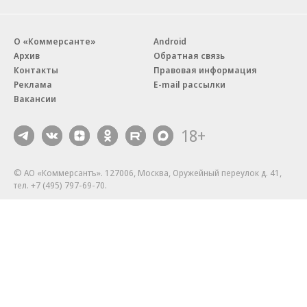
О «Коммерсанте»
Android
Архив
Обратная связь
Контакты
Правовая информация
Реклама
E-mail рассылки
Вакансии
18+
© АО «Коммерсантъ». 127006, Москва, Оружейный переулок д. 41,
тел. +7 (495) 797-69-70.
Сетевое издание «Коммерсантъ» (доменное имя сайта:
kommersant.ru) зарегистрировано Федеральной службой
по надзору в сфере связи, информационных технологий и массовых
коммуникаций (Роскомнадзор), регистрационный номер и дата
принятия решения о регистрации: серия
Эл № ФС77-76922
от 11 октября 2019 г.
Партнерские проекты/материалы, новости компаний, материалы
с пометкой «Промо» и «Официальное сообщение» опубликованы