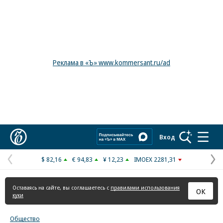
Реклама в «Ъ» www.kommersant.ru/ad
Коммерсантъ
Вход
$ 82,16
€ 94,83
¥ 12,23
IMOEX 2281,31
Предыдущая
С
страница
с
Оставаясь на сайте, вы соглашаетесь с
правилами использования
ОК
куки
Общество