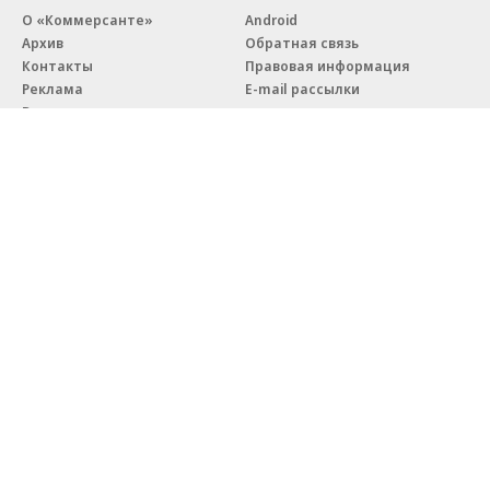
О «Коммерсанте»
Android
Архив
Обратная связь
Контакты
Правовая информация
Реклама
E-mail рассылки
Вакансии
18+
© АО «Коммерсантъ». 127006, Москва, Оружейный переулок д. 41,
тел. +7 (495) 797-69-70.
Сетевое издание «Коммерсантъ» (доменное имя сайта:
kommersant.ru) зарегистрировано Федеральной службой
по надзору в сфере связи, информационных технологий и массовых
коммуникаций (Роскомнадзор), регистрационный номер и дата
принятия решения о регистрации: серия
Эл № ФС77-76922
от 11 октября 2019 г.
Партнерские проекты/материалы, новости компаний, материалы
с пометкой «Промо» и «Официальное сообщение» опубликованы
на коммерческой основе.
На kommersant.ru применяются рекомендательные технологии.