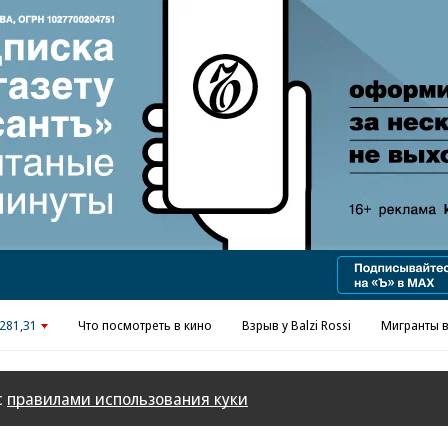
Реклама в «Ъ» www.kommersant.ru/ad
281,31
Что посмотреть в кино
Взрыв у Balzi Rossi
Мигранты в
с
правилами использования куки