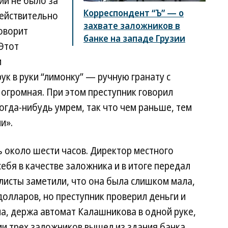
ии не было за
Корреспондент “Ъ” — о
действительно
захвате заложников в
оворит
банке на западе Грузии
«Этот
м
ук в руки “лимонку” — ручную гранату с
 огромная. При этом преступник говорил
огда-нибудь умрем, так что чем раньше, тем
и».
 около шести часов. Директор местного
бя в качестве заложника и в итоге передал
алисты заметили, что она была слишком мала,
олларов, но преступник проверил деньги и
на, держа автомат Калашникова в одной руке,
ии трех заложников вышел из здания банка,