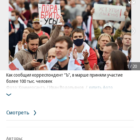
Развернуть на
1
/
20
Как сообщил корреспондент “Ъ”, в марше приняли участие
более 100 тыс. человек
Фото: Коммерсантъ / Иван Водопьянов
/
купить фото
Смотреть
Авторы: