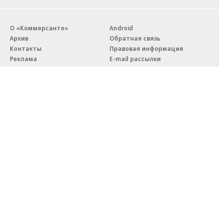
О «Коммерсанте»
Android
Архив
Обратная связь
Контакты
Правовая информация
Реклама
E-mail рассылки
Вакансии
18+
© АО «Коммерсантъ». 127006, Москва, Оружейный переулок д. 41,
тел. +7 (495) 797-69-70.
Сетевое издание «Коммерсантъ» (доменное имя сайта:
kommersant.ru) зарегистрировано Федеральной службой
по надзору в сфере связи, информационных технологий и массовых
коммуникаций (Роскомнадзор), регистрационный номер и дата
принятия решения о регистрации: серия
Эл № ФС77-76922
от 11 октября 2019 г.
Партнерские проекты/материалы, новости компаний, материалы
с пометкой «Промо» и «Официальное сообщение» опубликованы