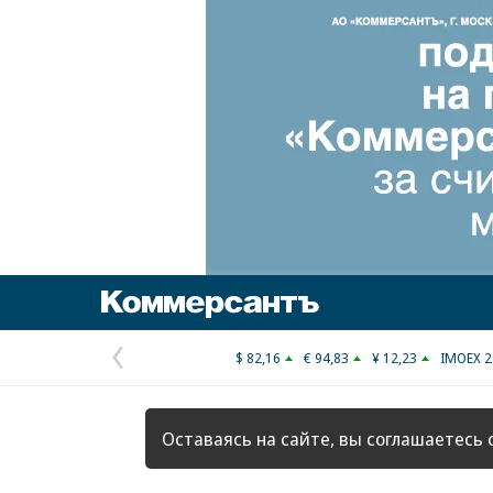
Коммерсантъ
$ 82,16
€ 94,83
¥ 12,23
IMOEX 2
Предыдущая
страница
Оставаясь на сайте, вы соглашаетесь 