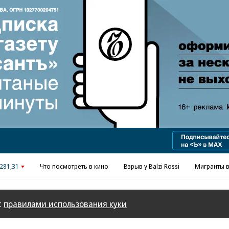
Реклама в «Ъ» www.kommersant.ru/ad
281,31
Что посмотреть в кино
Взрыв у Balzi Rossi
Мигранты в
с
правилами использования куки