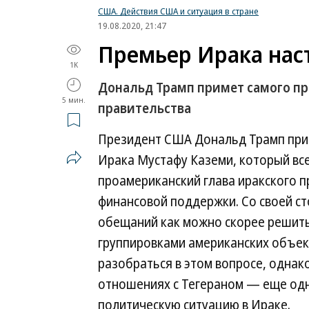
США. Действия США и ситуация в стране
19.08.2020, 21:47
Премьер Ирака нас
1K
Дональд Трамп примет самого пр
5 мин.
правительства
Президент США Дональд Трамп прим
Ирака Мустафу Каземи, который все
проамериканский глава иракского п
финансовой поддержки. Со своей с
обещаний как можно скорее решит
группировками американских объект
разобраться в этом вопросе, однак
отношениях с Тегераном — еще од
политическую ситуацию в Ираке.