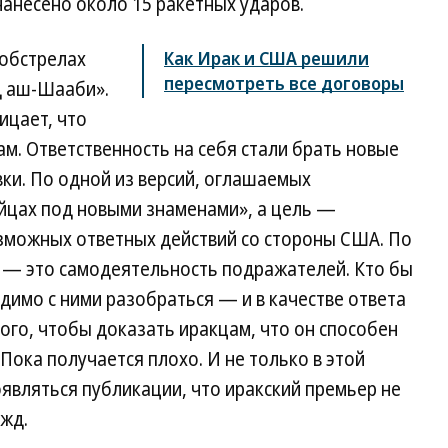
нанесено около 15 ракетных ударов.
обстрелах
Как Ирак и США решили
пересмотреть все договоры
д аш-Шааби».
ицает, что
м. Ответственность на себя стали брать новые
ки. По одной из версий, оглашаемых
ойцах под новыми знаменами», а цель —
зможных ответных действий со стороны США. По
ы — это самодеятельность подражателей. Кто бы
димо с ними разобраться — и в качестве ответа
того, чтобы доказать иракцам, что он способен
Пока получается плохо. И не только в этой
являться публикации, что иракский премьер не
ежд.