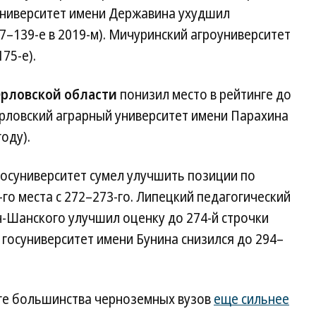
суниверситет имени Державина ухудшил
7–139-е в 2019-м). Мичуринский агроуниверситет
75-е).
рловской области
понизил место в рейтинге до
 Орловский аграрный университет имени Парахина
оду).
госуниверситет сумел улучшить позиции по
го места с 272–273-го. Липецкий педагогический
н-Шанского улучшил оценку до 274-й строчки
й госуниверситет имени Бунина снизился до 294–
ге большинства черноземных вузов
еще сильнее