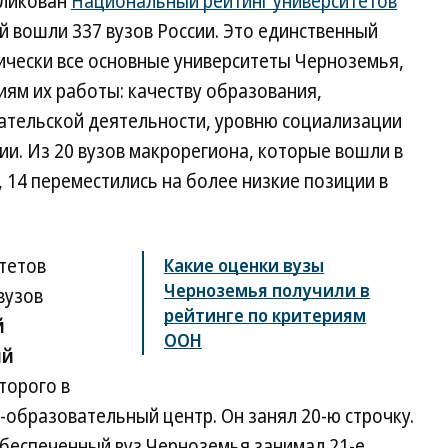
бликован
Национальный рейтинг университетов
й вошли 337 вузов России. Это единственный
ически все основные университеты Черноземья,
иям их работы: качеству образования,
мательской деятельности, уровню социализации
и. Из 20 вузов макрорегиона, которые вошли в
, 14 переместились на более низкие позиции в
тетов
Какие оценки вузы
Черноземья получили в
вузов
рейтинге по критериям
й
ООН
ий
оторого в
-образовательный центр. Он занял 20-ю строчку.
обеспеченный вуз Черноземья занимал 21-е