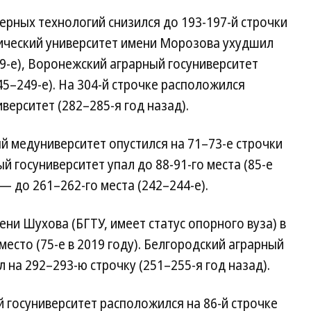
рных технологий снизился до 193-197-й строчки
нический университет имени Морозова ухудшил
79-е), Воронежский аграрный госуниверситет
45–249-е). На 304-й строчке расположился
верситет (282–285-я год назад).
й медуниверситет опустился на 71–73-е строчки
й госуниверситет упал до 88-91-го места (85-е
 — до 261–262-го места (242–244-е).
ни Шухова (БГТУ, имеет статус опорного вуза) в
место (75-е в 2019 году). Белгородский аграрный
 на 292–293-ю строчку (251–255-я год назад).
 госуниверситет расположился на 86-й строчке