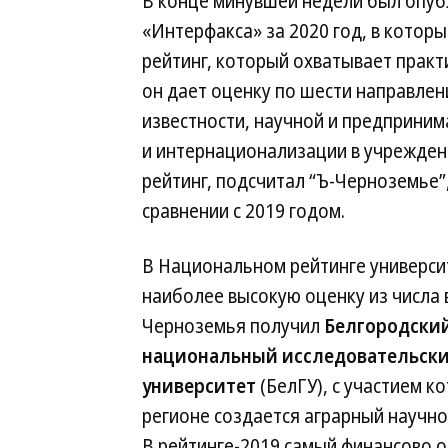
В конце минувшей недели был опу
«Интерфакса» за 2020 год, в которы
рейтинг, который охватывает практ
он дает оценку по шести направлен
известности, научной и предприни
и интернационализации в учреждени
рейтинг, подсчитал “Ъ-Черноземье”
сравнении с 2019 годом.
В Национальном рейтинге универси
наиболее высокую оценку из числа 
Черноземья получил
Белгородски
национальный исследовательск
университет
(БелГУ), с участием к
регионе создается аграрный научно
В рейтинге-2019 самый финансово 