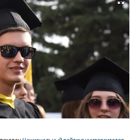
Развернуть на весь экран
Фо
Ол
Ха
Ко