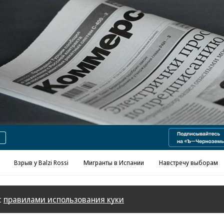
Реклама в «Ъ» www.kommersant.ru/ad
Взрыв у Balzi Rossi
Мигранты в Испании
Навстречу выборам
с
правилами использования куки