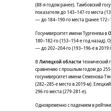
(88-я годом ранее). Тамбовский го
показатели до 143–147-го места (13
— до 184–190-го места (ранее 172–1
Госуниверситет имени Тургенева в
О
180–182-го (153–154-е год назад).
— до 202–204-го (193–196-е в 2019 г
В
Липецкой области
технический 
сравнению с прошлым годом до 255-
госуниверситет имени Семенова-Тя
(282–285-е место в 2019-м). Елецки
296-го места (279-281-е).
Одновременно с падением в рейтин