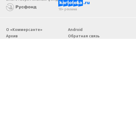
18+ реклама
О «Коммерсанте»
Android
Архив
Обратная связь
Контакты
Правовая информация
Реклама
E-mail рассылки
Вакансии
18+
© АО «Коммерсантъ». 127006, Москва, Оружейный переулок д. 41,
тел. +7 (495) 797-69-70.
Сетевое издание «Коммерсантъ» (доменное имя сайта:
kommersant.ru) зарегистрировано Федеральной службой
по надзору в сфере связи, информационных технологий и массовых
коммуникаций (Роскомнадзор), регистрационный номер и дата
принятия решения о регистрации: серия
Эл № ФС77-76922
от 11 октября 2019 г.