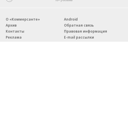
О «Коммерсанте»
Android
Архив
Обратная связь
Контакты
Правовая информация
Реклама
E-mail рассылки
Вакансии
18+
© АО «Коммерсантъ». 127006, Москва, Оружейный переулок д. 41,
тел. +7 (495) 797-69-70.
Сетевое издание «Коммерсантъ» (доменное имя сайта:
kommersant.ru) зарегистрировано Федеральной службой
по надзору в сфере связи, информационных технологий и массовых
коммуникаций (Роскомнадзор), регистрационный номер и дата
принятия решения о регистрации: серия
Эл № ФС77-76922
от 11 октября 2019 г.
Партнерские проекты/материалы, новости компаний, материалы
с пометкой «Промо» и «Официальное сообщение» опубликованы