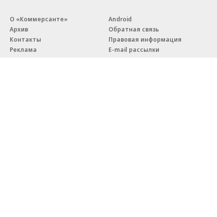
О «Коммерсанте»
Android
Архив
Обратная связь
Контакты
Правовая информация
Реклама
E-mail рассылки
Вакансии
18+
© АО «Коммерсантъ». 127006, Москва, Оружейный переулок д. 41,
тел. +7 (495) 797-69-70.
Сетевое издание «Коммерсантъ» (доменное имя сайта:
kommersant.ru) зарегистрировано Федеральной службой
по надзору в сфере связи, информационных технологий и массовых
коммуникаций (Роскомнадзор), регистрационный номер и дата
принятия решения о регистрации: серия
Эл № ФС77-76922
от 11 октября 2019 г.
Партнерские проекты/материалы, новости компаний, материалы
с пометкой «Промо» и «Официальное сообщение» опубликованы
на коммерческой основе.