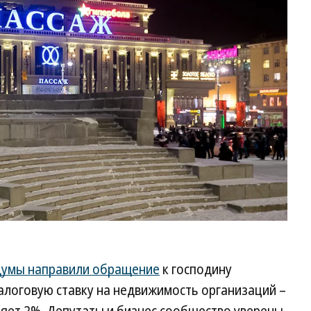
Ев
Яб
Ко
думы направили обращение
к господину
алоговую ставку на недвижимость организаций –