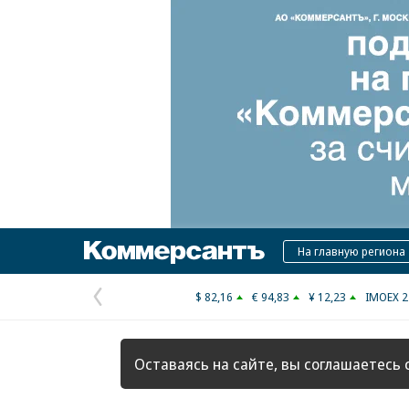
Коммерсантъ
На главную региона
$ 82,16
€ 94,83
¥ 12,23
IMOEX 2
Предыдущая
страница
Оставаясь на сайте, вы соглашаетесь 