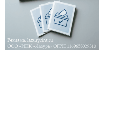
гения
лонская,
ммерсантъ