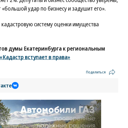
ляет 2%. Депутаты и бизнес сообщество уверены,
т «большой удар по бизнесу и задушит его».
а кадастровую систему оценки имущества
тов думы Екатеринбурга к региональным
«Кадастр вступает в права»
Поделиться
такте