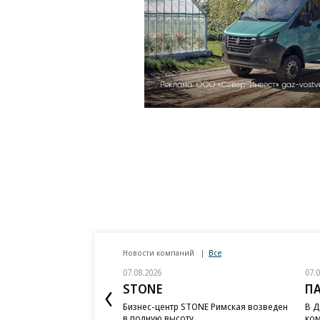
Новости компаний
Все
07.08.2026
07.
STONE
П
Бизнес-центр STONE Римская возведен
В Д
в полную высоту
ком