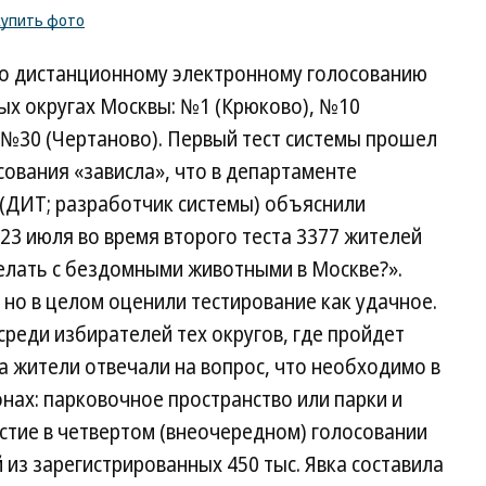
купить фото
 по дистанционному электронному голосованию
ых округах Москвы: №1 (Крюково), №10
 №30 (Чертаново). Первый тест системы прошел
сования «зависла», что в департаменте
(ДИТ; разработчик системы) объяснили
 23 июля во время второго теста 3377 жителей
делать с бездомными животными в Москве?».
 но в целом оценили тестирование как удачное.
реди избирателей тех округов, где пройдет
та жители отвечали на вопрос, что необходимо в
онах: парковочное пространство или парки и
стие в четвертом (внеочередном) голосовании
 из зарегистрированных 450 тыс. Явка составила