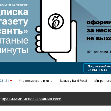
Реклама в «Ъ» www.kommersant.ru/ad
281,31
Что посмотреть в кино
Взрыв у Balzi Rossi
Мигранты в
с
правилами использования куки