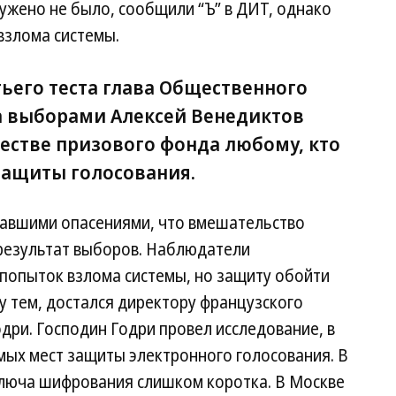
ужено не было, сообщили “Ъ” в ДИТ, однако
взлома системы.
тьего теста глава Общественного
а выборами Алексей Венедиктов
честве призового фонда любому, кто
защиты голосования.
чавшими опасениями, что вмешательство
 результат выборов. Наблюдатели
 попыток взлома системы, но защиту обойти
ду тем, достался директору французского
дри. Господин Годри провел исследование, в
мых мест защиты электронного голосования. В
 ключа шифрования слишком коротка. В Москве