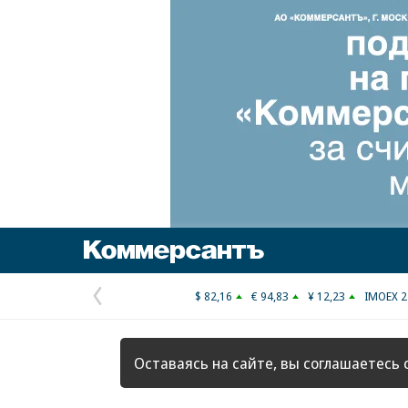
Коммерсантъ
$ 82,16
€ 94,83
¥ 12,23
IMOEX 2
Предыдущая
страница
Оставаясь на сайте, вы соглашаетесь 