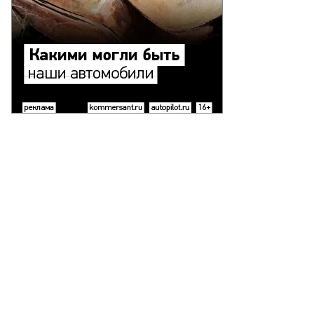
то:
митрий
ханин,
ммерсантъ
пить
ото