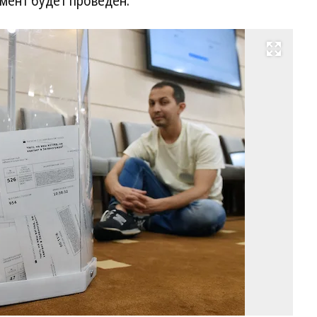
имент будет проведен.
Развернуть на весь экран
Фо
Д
Ду
Ко
/
ку
ф