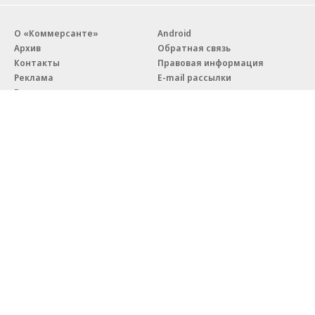
О «Коммерсанте»
Android
Архив
Обратная связь
Контакты
Правовая информация
Реклама
E-mail рассылки
Вакансии
18+
© АО «Коммерсантъ». 127006, Москва, Оружейный переулок д. 41,
тел. +7 (495) 797-69-70.
Сетевое издание «Коммерсантъ» (доменное имя сайта:
kommersant.ru) зарегистрировано Федеральной службой
по надзору в сфере связи, информационных технологий и массовых
коммуникаций (Роскомнадзор), регистрационный номер и дата
принятия решения о регистрации: серия
Эл № ФС77-76922
от 11 октября 2019 г.
Партнерские проекты/материалы, новости компаний, материалы
с пометкой «Промо» и «Официальное сообщение» опубликованы
на коммерческой основе.