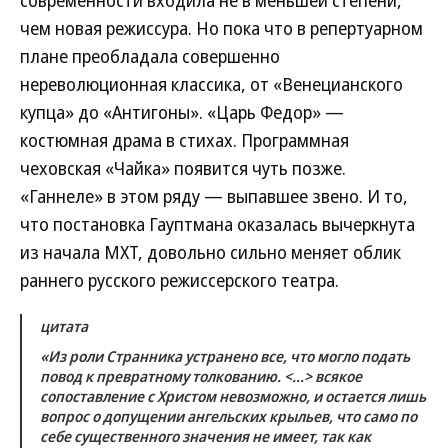
современности входила не в меньшей степени,
чем новая режиссура. Но пока что в репертуарном
плане преобладала совершенно
нереволюционная классика, от «Венецианского
купца» до «Антигоны». «Царь Федор» —
костюмная драма в стихах. Программная
чеховская «Чайка» появится чуть позже.
«Ганнеле» в этом ряду — выпавшее звено. И то,
что постановка Гауптмана оказалась вычеркнута
из начала МХТ, довольно сильно меняет облик
раннего русского режиссерского театра.
цитата
«Из роли Странника устранено все, что могло подать
повод к превратному толкованию. <…> всякое
сопоставление с Христом невозможно, и остается лишь
вопрос о допущении ангельских крыльев, что само по
себе существенного значения не имеет, так как