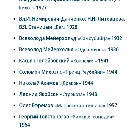
Кихот»
1927
Вл.И. Немирович-Данченко, Н.Н. Литовцева,
В.Я. Станицын
«Бег»
1928
Всеволода Мейерхольд
«Самоубийца»
1932
Всеволод Мейерхольд
«Одна жизнь»
1936
Касьян Голейзовский
«Коппелия»
1941
Соломон Михоэлс
«Принц Реубейни»
1944
Николай Акимов
«Дракон»
1944
Леонид Якобсон
«Стрекоза»
1948
Олег Ефремов
«Матросская тишина»
1957
Георгий Товстоногов
«Римская комедия»
1964