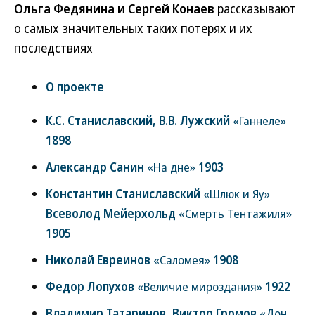
Ольга Федянина и Сергей Конаев
рассказывают
о самых значительных таких потерях и их
последствиях
О проекте
К.С. Станиславский, В.В. Лужский
«Ганнеле»
1898
Александр Санин
«На дне»
1903
Константин Станиславский
«Шлюк и Яу»
Всеволод Мейерхольд
«Смерть Тентажиля»
1905
Николай Евреинов
«Саломея»
1908
Федор Лопухов
«Величие мироздания»
1922
Владимир Татаринов, Виктор Громов
«Дон