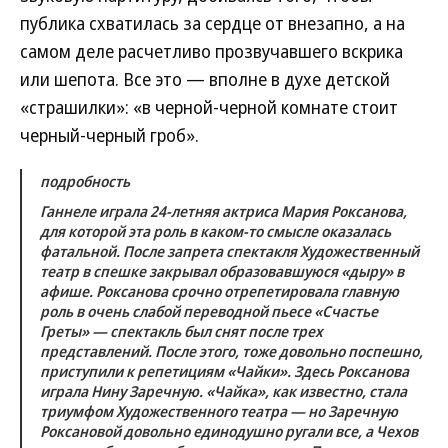
публика схватилась за сердце от внезапно, а на
самом деле расчетливо прозвучавшего вскрика
или шепота. Все это — вполне в духе детской
«страшилки»: «в черной-черной комнате стоит
черный-черный гроб».
подробность
Ганнеле играла 24-летняя актриса Мария Роксанова,
для которой эта роль в каком-то смысле оказалась
фатальной. После запрета спектакля Художественный
театр в спешке закрывал образовавшуюся «дыру» в
афише. Роксанова срочно отрепетировала главную
роль в очень слабой переводной пьесе «Счастье
Греты» — спектакль был снят после трех
представлений. После этого, тоже довольно поспешно,
приступили к репетициям «Чайки». Здесь Роксанова
играла Нину Заречную. «Чайка», как известно, стала
триумфом Художественного театра — но Заречную
Роксановой довольно единодушно ругали все, а Чехов