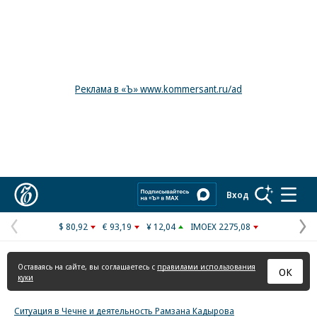
Реклама в «Ъ» www.kommersant.ru/ad
Коммерсантъ
Вход
$ 80,92
€ 93,19
¥ 12,04
IMOEX 2275,08
Предыдущая
С
страница
с
Оставаясь на сайте, вы соглашаетесь с
правилами использования
ОК
куки
Ситуация в Чечне и деятельность Рамзана Кадырова